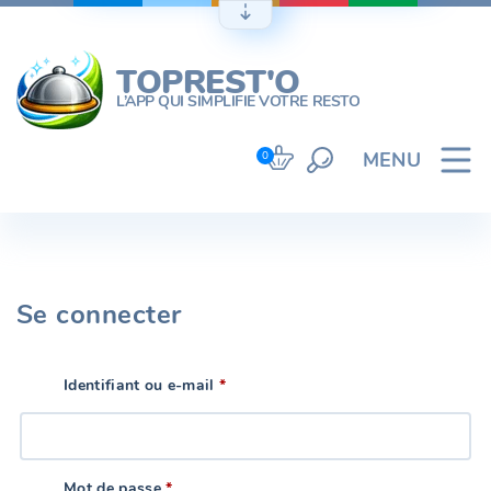
Skip
to
content
TOPREST'O
L’APP QUI SIMPLIFIE VOTRE RESTO
MENU
0
Se connecter
Obligatoire
Identifiant ou e-mail
*
Obligatoire
Mot de passe
*